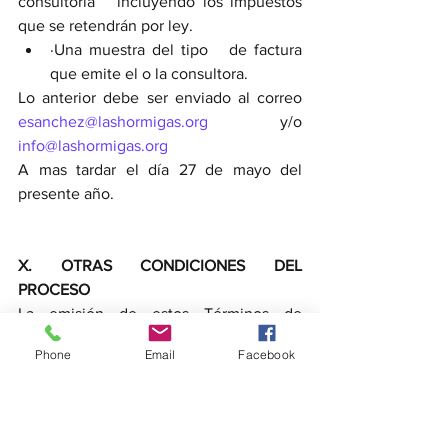
consultoría   incluyendo los impuestos 
que se retendrán por ley. 
·Una muestra del tipo   de factura 
que emite el o la consultora. 
Lo anterior debe ser enviado al correo 
esanchez@lashormigas.org
 y/o 
info@lashormigas.org
A mas tardar el día 27 de mayo del 
presente año.
X. OTRAS CONDICIONES DEL 
PROCESO 
La emisión de estos Términos de 
Referencia no constituye un 
Phone
Email
Facebook
compromiso por parte de la 
Organización, ni obliga a pagar costes 
en los que se haya incurrido en la 
preparación y presentación de la oferta.